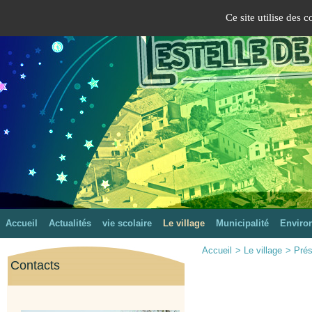
Panneau de gestion des cookies
Version mobile
Ce site utilise des 
Mairie de Lestelle-de-Saint-Martory
Site officiel
Accueil
Actualités
vie scolaire
Le village
Municipalité
Enviro
Accueil
>
Le village
>
Prés
Contacts