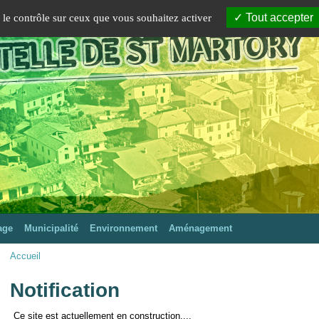
Tout accepter
e le contrôle sur ceux que vous souhaitez activer
Mairie de Lestelle-de-Saint-Martory
Site officiel
age
Municipalité
Environnement
Aménagement
Accueil
Notification
Ce site est actuellement en construction....