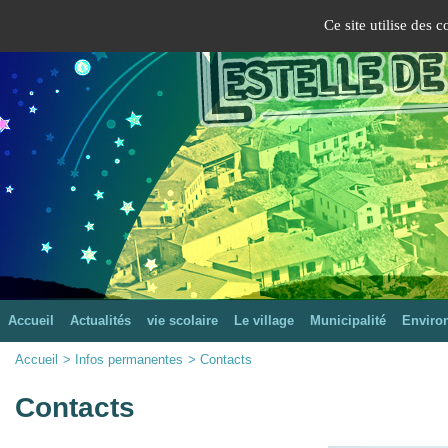
Panneau de gestion des cookies
Version mobile
Ce site utilise des 
Mairie de Lestelle-de-Saint-Martory
Site officiel
Accueil
Actualités
vie scolaire
Le village
Municipalité
Enviro
Accueil
>
Infos permanentes
>
Contacts
Contacts